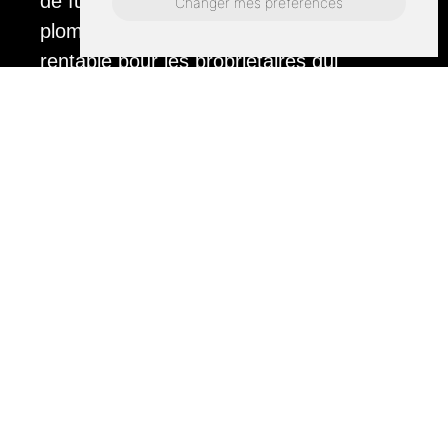
de fuites d'eau et aux services de
Changer mes préférences
plomberie générale - une solution
rentable pour les propriétaires qui
recherchent un entretien ou des
améliorations. De plus, nous fournissons
un devis gratuit pour chaque projet afin
de garantir la transparence et la
satisfaction du client. Qu'il s'agisse d'un
simple dépannage ou d'une rénovation
complète de salle de bain, l'équipe de
Sols Piles et Goûts est à votre service
pour vous assurer un travail de qualité
qui met en valeur l'élégance du bois et la
durabilité de nos offres de chapes.