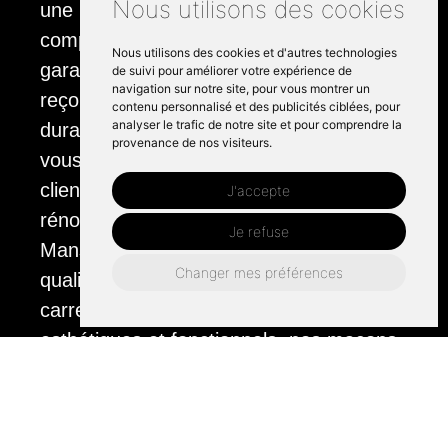
Nous utilisons des cookies
une large gamme de matériaux, y
compris la faïence et la porcelaine,
Nous utilisons des cookies et d'autres technologies
garantissant que vos sols et vos murs
de suivi pour améliorer votre expérience de
navigation sur notre site, pour vous montrer un
reçoivent une solution personnalisée et
contenu personnalisé et des publicités ciblées, pour
analyser le trafic de notre site et pour comprendre la
durable. En lisant les commentaires,
provenance de nos visiteurs.
vous constaterez la satisfaction de nos
clients concernant nos projets de
J'accepte
rénovation minutieusement entrepris au
Je refuse
Mans et dans la Sarthe, ainsi que la
Changer mes préférences
qualité supérieure de nos travaux de
carrelage. En tenant compte des aspects
esthétiques et fonctionnels, nos maçons
excellent dans la création de terrasses et
l'aménagement d'intérieurs en fonction
des goûts personnels et des exigences