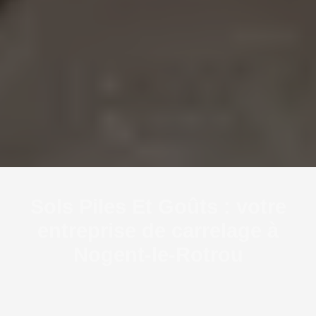
Sols Piles Et Goûts : votre
entreprise de carrelage à
Nogent-le-Rotrou