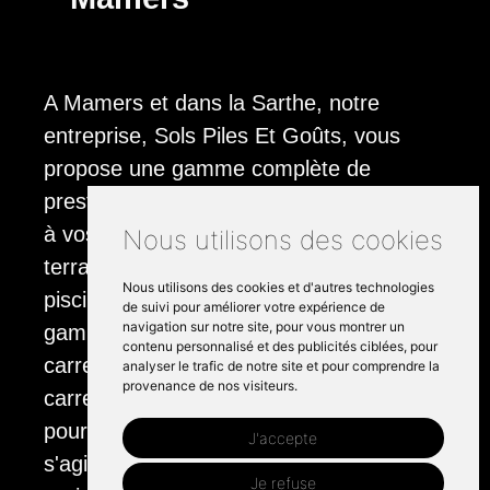
A Mamers et dans la Sarthe, notre
entreprise, Sols Piles Et Goûts, vous
propose une gamme complète de
prestations de dallage extérieur adaptées
à vos besoins. Qu'il s'agisse d'une
Nous utilisons des cookies
terrasse, d'une allée ou des abords d'une
Nous utilisons des cookies et d'autres technologies
piscine, nous maîtrisons une large
de suivi pour améliorer votre expérience de
navigation sur notre site, pour vous montrer un
gamme de matériaux tels que le
contenu personnalisé et des publicités ciblées, pour
carrelage, la pierre et le bois. Nos
analyser le trafic de notre site et pour comprendre la
provenance de nos visiteurs.
carreleurs qualifiés sont à votre service
pour tous vos travaux de pavage, qu'il
J'accepte
s'agisse de constructions neuves ou de
Je refuse