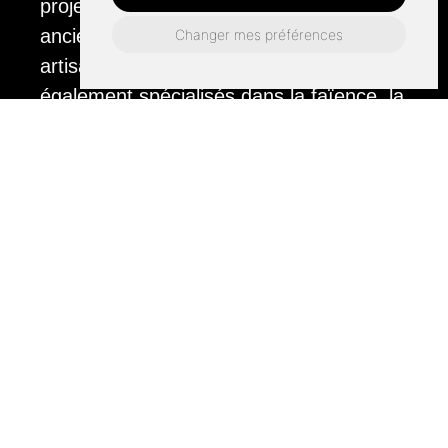
projets de rénovation de maisons
anciennes. Respectant la tradition
Changer mes préférences
artisanale locale, nous sommes
également spécialisés dans la faïence, la
peinture et les revêtements muraux
intérieurs. Les nombreux avis positifs
reçus de nos clients satisfaits font de
nous une entreprise de carrelage fiable
et professionnelle. Votre service de
dallage extérieur Mamers sur mesure et
de haute qualité n'est qu'à un coup de fil.